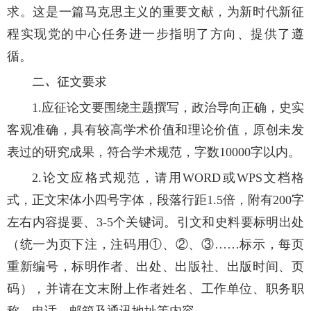
求。这是一篇马克思主义的重要文献，为新时代新征
程实现党的中心任务进一步指明了方向、提供了遵
循。
二、征文要求
1.
应征论文要围绕主题撰写，政治导向正确，史实
客观准确，具有较高学术价值和理论价值，原创未发
表过的研究成果，符合学术规范，字数
10000
字以内。
2.
论文应格式规范，请用
WORD
或
WPS
文档格
式，正文宋体小四号字体，段落行距
1.5
倍，附有
200
字
左右内容提要、
3-5
个关键词。引文和史料要标明出处
（统一为页下注，注码用①、②、③……标示，每页
重新编号，标明作者、出处、出版社、出版时间、页
码），并请在文末附上作者姓名、工作单位、职务职