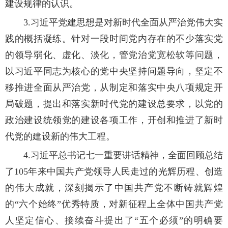
建设规律的认识。
3.
习近平党建思想是对新时代全面从严治党伟大实
践的概括凝练。针对一段时间党内存在的不少落实党
的领导弱化、虚化、淡化，管党治党宽松软等问题，
以习近平同志为核心的党中央坚持问题导向，坚定不
移推进全面从严治党，从制定和落实中央八项规定开
局破题，提出和落实新时代党的建设总要求，以党的
政治建设统领党的建设各项工作，开创和推进了新时
代党的建设新的伟大工程。
4.
习近平总书记七一重要讲话精神，全面回顾总结
了
105
年来中国共产党领导人民走过的光辉历程、创造
的伟大成就，深刻揭示了中国共产党不断铸就辉煌
的“六个始终”优秀特质，对新征程上全体中国共产党
人坚定信心、接续奋斗提出了“五个必须”的明确要