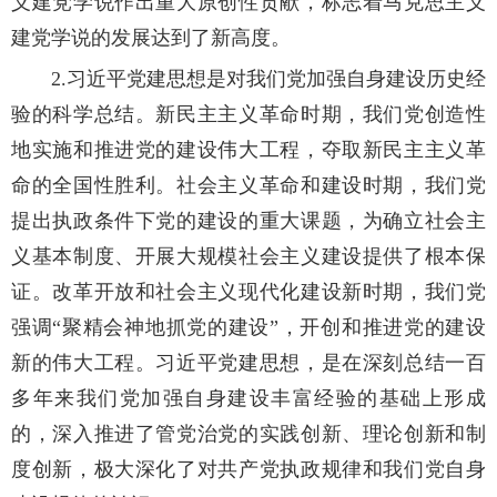
义建党学说作出重大原创性贡献，标志着马克思主义
建党学说的发展达到了新高度。
2.
习近平党建思想是对我们党加强自身建设历史经
验的科学总结。新民主主义革命时期，我们党创造性
地实施和推进党的建设伟大工程，夺取新民主主义革
命的全国性胜利。社会主义革命和建设时期，我们党
提出执政条件下党的建设的重大课题，为确立社会主
义基本制度、开展大规模社会主义建设提供了根本保
证。改革开放和社会主义现代化建设新时期，我们党
强调“聚精会神地抓党的建设”，开创和推进党的建设
新的伟大工程。习近平党建思想，是在深刻总结一百
多年来我们党加强自身建设丰富经验的基础上形成
的，深入推进了管党治党的实践创新、理论创新和制
度创新，极大深化了对共产党执政规律和我们党自身