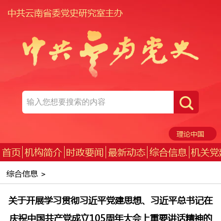
中共云南省委党史研究室主办
理论中国
首页
机构简介
时政要闻
最新动态
综合信息
机关党
综合信息
>
关于开展学习贯彻习近平党建思想、习近平总书记在
庆祝中国共产党成立105周年大会上重要讲话精神的