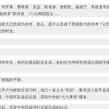
华罗庚、费孝通、吴宓、陈省身、曾昭抡、杨振宁、李政道等
勋奖章”获得者、171位两院院士……
南联大已然成为传奇。那么，是什么造就了西南联大的传奇？让
灭的时光。
华学生，有的在规划职业生涯，有的在为考研究所或出国留学
了校园的平静。
在北平卢沟桥附近演习时，借口一名士兵“失踪”，要求进入宛平
，中国军队奋起抗战，震惊中外的“七七事变”爆发。
始，也是中华民族进行全面抗战的起点。