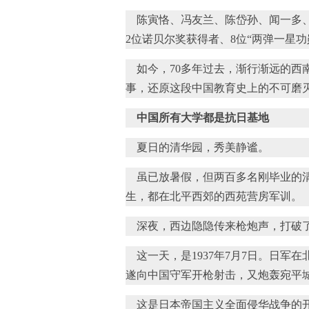
陈寅恪、冯友兰、陈岱孙、闻一多、
2位诺贝尔奖获得者、8位“两弹一星功
如今，70多年过去，渐行渐远的西
事，还原这段中国教育史上的不可磨
中国所有大学都是抗日基地
夏日的清华园，秀美静谧。
虽已放暑假，但两百多名刚毕业的清
生，都在北平西郊的西苑营房军训。
深夜，西边隐隐传来枪炮声，打破
这一天，是1937年7月7日。日军
遂向中国守军开枪射击，又炮轰宛平城
这是日本帝国主义全面侵华战争的开