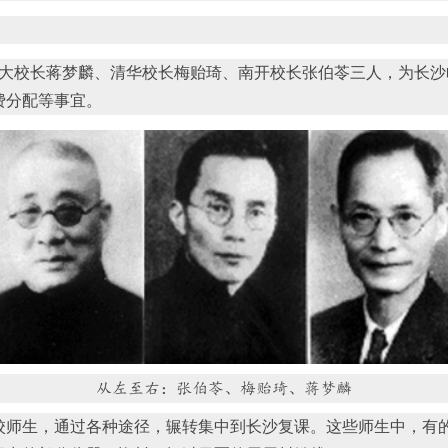
定北大校长蒋梦麟、清华校长梅贻琦、南开校长张伯苓三人，为长
费分配等事宜。
从左至右：张伯苓、梅贻琦、蒋梦麟
师生，通过各种途径，辗转集中到长沙复课。这些师生中，有