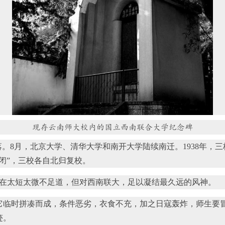
现存云南师大校内的国立西南联合大学纪念碑
陷落。8月，北京大学、清华大学和南开大学陆续南迁。1938年，
关闭”，三校各自北归复校。
在太短太微不足道，但对西南联大，足以凝结最久远的风神。
临时拼凑而成，条件恶劣，衣食不充，加之日寇轰炸，师生要
迹。