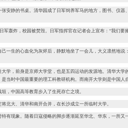
张安静的书桌。清华园成了日军饲养军马的地方，图书、仪器
到日军轰炸，校园被焚毁。日军指挥官在记者会上宣布：“我们要
己一生的心血化为灰烬后，静默地坐了一会儿，大义凛然地说：
大学，前身是京师大学堂，也是五四运动的发源地。清华大学
，是当时中国最重要的理工科教研机构。而南开大学则是中国人
垣，中国高等教育步入了生死存亡之境。
将北大、清华和南开合并，在长沙成立一所临时大学。
有现象。随着日寇侵略的脚步逐渐延至华北、华东，一所又一所大