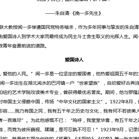
——朱自清·《挽一多先生》
南联大教授闻一多惨遭国民党特务暗杀，作为多年同事与挚友的朱自
由爱国诗人到学术大家而最终成为民主斗士舍生取义的光辉人生。闻
数青年奋勇前进的道路。
爱国诗人
爱他的人民。”闻一多是一位坚定的爱国者，他热爱祖国五千年的
，闻一多出生在湖北浠水的巴河镇一户“世家望族”，自幼爱好古典诗
和纽约艺术学院攻读美术专业，曾获得最优名誉奖。期间，他与罗隆
对帝国主义侵略中国，传扬“中华文化的国家主义”。1922年8月
形容……我乃有国之民，我有五千年之历史与文化，我有何不若彼美
者一言难尽”。为此他感慨不已：“呜呼，我堂堂华胄，有五千年之
哉，而竞为彼所藐视、蹂躏，是可忍孰不可忍！”1923年9月，记
目的，就是他在国外创作的《孤雁》《太阳吟》《忆菊》等一批充满