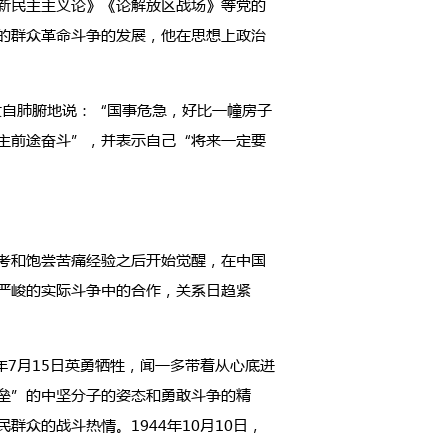
新民主主义论》《论解放区战场》等党的
的群众革命斗争的发展，他在思想上政治
发自肺腑地说：“国事危急，好比一幢房子
主前途奋斗”，并表示自己“将来一定要
考和饱尝苦痛经验之后开始觉醒，在中国
严峻的实际斗争中的合作，关系日趋紧
7月15日英勇牺牲，闻一多带着从心底迸
垒”的中坚分子的姿态和勇敢斗争的精
众的战斗热情。1944年10月10日，