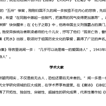
的“五卅”惨案，刚刚归国不久的闻一多按捺不住内心的悲愤，先
诗，希望“在同胞中激起一些敌忾，把激昂的民气变得更加激昂”。
神狮”快快醒来；在《七子之歌》中，他将帝国主义列强霸占的澳门
，饱受异族统治者欺凌虐待的七个儿女，抒写了他们“孤苦亡告，眷怀
集《死水》出版，歌颂对于祖国历史文化的挚爱，赢得了广泛的声名
集》导言里说闻一多：“几乎可以说是唯一的爱国诗人”。1943年
诗人”。
学术大家
颖而翔实，不仅是前无古人，恐怕还要后无来者的。”闻一多是一
代文学研究领域的巨大成就，在学术界享有盛誉。在《唐诗》《诗经
得了开拓性、独创性、突破性、超越性的研究成果，代表性著作如《