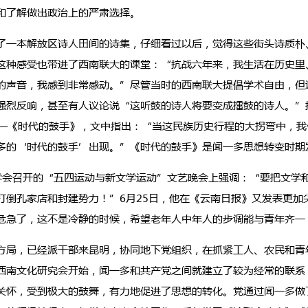
和了解做出政治上的严肃选择。
了一本解放区诗人田间的诗集，仔细看过以后，觉得这些街头诗质朴
这种感受也带进了西南联大的课堂：“抗战六年来，我生活在历史里
的声音，我感到非常感动。”尽管当时的西南联大提倡学术自由，但
强烈反响，甚至有人议论说“这听鼓的诗人将要变成擂鼓的诗人。”
—《时代的鼓手》，文中指出：“当这民族历史行程的大拐弯中，我
多的‘时代的鼓手’出现。”《时代的鼓手》是闻一多思想转变时期
学会召开的“五四运动与新文学运动”文艺晚会上强调：“要把文学
打倒孔家店和封建势力！”6月25日，他在《云南日报》又发表更加
危急了，这不是冷静的时候，希望老年人中年人的步调能与青年齐一
局，已经派干部来昆明，协同地下党组织，在抓紧工人、农民和青
西南文化研究会开始，闻一多和共产党之间就建立了较为经常的联系
关怀，受到极大的鼓舞，有力地促进了思想的转化。党通过闻一多做