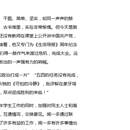
、干脆、简单、坚实，如同一声声的鼓
、古书堆里，实在非常惭愧。但今天是鼓
还没有教师在课堂上公开讲中国共产党，
接着，他又专门为《生活导报》周年纪念
们得一鼓作气来渡过危机，完成大业。这
发出的一声强有力的呐喊。
和政治打成一片”“五四的任务没有完成，
尖锐的《可怕的冷静》，批评躲在象牙塔
，早点促成胜利的来临！”
年学生工作的同时，加强对民主人士和高
，互通情况，交换意见。闻一多通过联
了许多有益的工作，闻一多有许多事情也