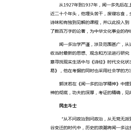
从1927年到1937年，闻一多先后
近二十个年头，他埋头苦干，废寝忘食，
诗味和有独到见解的课程，并以此投入到
了数百万字的论著，为中华文化事业的存
闻一多治学严谨，涉及范围甚广，从诗
收当时最新的思想、观念和方法进行研究
意寻找现实生活中与《诗经》时代文化状
易》，他在考据的同时也采用社会学的方
郭沫若在《闻一多的治学精神》中提到
神的彻底，功夫的深厚，考证的精确，见
民主斗士
“从不问政治到问政治，从无党无派到
谷变迁的时代中，历史的浪潮将闻一多这