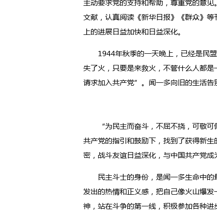
主动要求党的支持和帮助，尊重党的意见
文献，认真阅读《新华日报》《群众》等
上的进展日益加快和日益深化。
1944年秋季的一天晚上，已经是民盟
失了火，只要是来救火，不管什么人都是
请求加入共产党”。闻一多向旧的生活告
“为民主而奋斗，不屈不挠，可敬可佩
共产党的指引和鼓励下，找到了获得新生
密，战斗友谊日益深化，与中国共产党成
民主斗士的身份，是闻一多生命中的最强音
发出的热情和正义感，把自己像火山爆发
神，站在斗争的第一线，积极参加各种进步