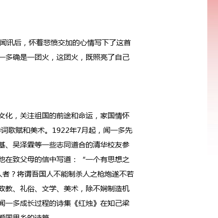
清闻讯后，怀着悲愤交加的心情写下了这首
一多确是一团火，这团火，既照亮了自己
文化，关注祖国的前途和命运，家国情怀
词歌赋和美术。1922年7月起，闻一多先
基、吴泽霖等一些志同道合的清华校友参
，他在致父母的信中写道：“一个有思想之
人者？将谓吾国人不能制杀人之枪炮遂不若
政教、礼俗、文学、美术，除不娴制造机
录闻一多成长过程的诗集《红烛》在知己梁
爱国思乡的诗篇。