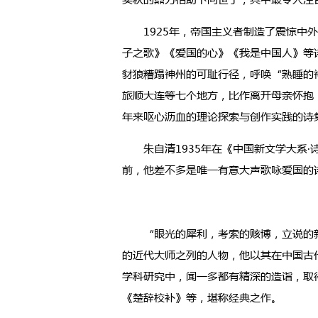
1925年，帝国主义者制造了震惊中外
子之歌》《爱国的心》《我是中国人》等
豺狼糟蹋神州的可耻行径，呼唤“熟睡的
旅顺大连等七个地方，比作离开母亲怀抱
年来呕心沥血的理论探索与创作实践的诗
朱自清1935年在《中国新文学大系·诗
前，他差不多是唯一有意大声歌咏爱国的
“眼光的犀利，考索的赅博，立说的新
的近代大师之列的人物，他以其在中国古
学科研究中，闻一多都有精深的造诣，取
《楚辞校补》等，堪称经典之作。