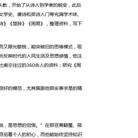
从教，开始了从诗人到学者的蜕变，此后
文学史、唐诗和英诗入门等充满学术味、
诗》《楚辞》《周易》，整理资料，写下
而又眼光敏锐，能突破旧的思维模式，吸
所反映时代的人民生活及思想感情，他注
甫交往过的360余人的资料；研究《周
很好的模范，尤其佩服他那实事求是的精
说，是思想的觉悟。”在那苍黄翻覆、陵
寻觅着个人的初心，而他能始终坚持知识