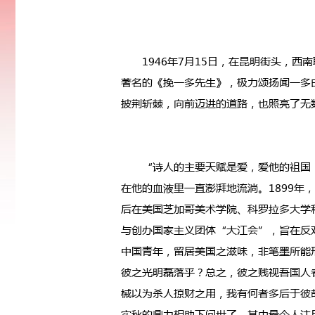
1946年7月15日，在昆明街头，西
著名的《挽一多先生》，极力颂扬闻一多
披荆斩棘，向前迈进的道路，也照亮了无
“诗人的主要天赋是爱，爱他的祖国，
在他的血液里一直澎湃地流淌。1899年
后在美国芝加哥美术学院、科罗拉多大学
与创办国家主义团体“大江会”，旨在反
中国青年，留居美国之滋味，非笔墨所能
彼之光明磊落乎？总之，彼之贱视吾国人
械以为杀人掠财之用，我有何者多后于彼
实秋的鼎力相助下问世了，其中最令人注