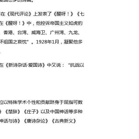
后在《现代评论》上发表了《醒呀！》《七
在《醒呀！》中，他控诉帝国主义如虎豹
、香港、台湾、威海卫、广州湾、九龙、
祖国之哀忱”。1928年1月，凝聚他多
。
在《新诗杂话·爱国诗》中又说：“抗战以
位以特殊学术个性和贡献跻身于屈指可数
》《楚辞》《庄子》以及中国神话等多种
神话与诗》《唐诗杂论》《古典新义》