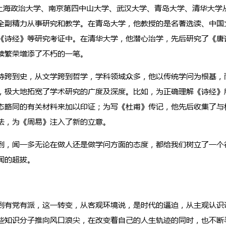
在上海政治大学、南京第四中山大学、武汉大学、青岛大学、清华大学
全副精力从事研究和教学。在青岛大学，他教授的是名著选读、中国
《诗经》等研究考证中。在清华大学，他潜心治学，先后研究了《唐
续繁荣增添了不朽的一笔。
跨到史，从文学跨到哲学，学科领域众多，他以传统学问为根基，
，极大地拓宽了学术研究的广度及深度。比如，为正确理解《诗经》
态略同的有关材料来加以印证；为写《杜甫》传记，他先后收集了与杜
法，为《周易》注入了新的立意。
，闻一多无论在做人还是做学问方面的态度，都给我们树立了一个
闻的超拔。
有党有派，这一转变，从客观环境说，是时代的逼迫，从主观认识
些知识分子推向风口浪尖，在改变着自己的人生轨迹的同时，也不断