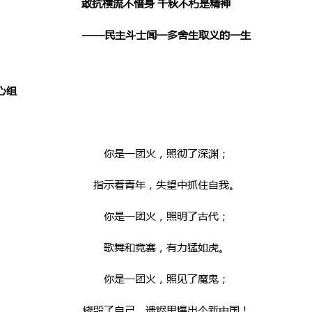
敢抗横流不惜身 千秋不朽是精神
——民主斗士闻一多舍生取义的一生
心组
你是一团火，照彻了深渊；
指示着青年，失望中抓住自我。
你是一团火，照明了古代；
歌舞和竞赛，有力猛如虎。
你是一团火，照见了魔鬼；
烧毁了自己，遗烬里爆出个新中国！