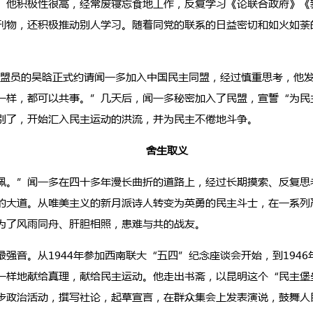
。他积极性很高，经常废寝忘食地工作，反复学习《论联合政府》《
刊物，还积极推动别人学习。随着同党的联系的日益密切和如火如荼
盟员的吴晗正式约请闻一多加入中国民主同盟，经过慎重思考，他
一样，都可以共事。”几天后，闻一多秘密加入了民盟，宣誓“为民
别了，开始汇入民主运动的洪流，并为民主不倦地斗争。
舍生取义
。”闻一多在四十多年漫长曲折的道路上，经过长期摸索、反复思
的大道。从唯美主义的新月派诗人转变为英勇的民主斗士，在一系列
为了风雨同舟、肝胆相照，患难与共的战友。
。从1944年参加西南联大“五四”纪念座谈会开始，到1946年
一样地献给真理，献给民主运动。他走出书斋，以昆明这个“民主堡
政治活动，撰写社论，起草宣言，在群众集会上发表演说，鼓舞人民群