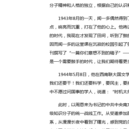
分子精神和人格的独立，根据自己的认识
1943年8月的一天，闻一多偶然得到
点，响亮而沉重，打在了他的心上。他将
的时代，我现在才发现了田间，听到了鼓
因而闻一多的这堂课在沉寂的校园引起了
刊撰写了“一篇你们意想不到的稿子”—
是一个需要鼓手的时代，让我们期待着更
1944年5月8日，他在西南联大国文
我们还要干！我们还要科学，要民主，要
中不愿过问国事的学人，说道：“时机太
此时，以周恩来为书记的中共中央南方
级知识分子的统一战线工作。从受邀参加
系，从漫漫长夜中看到了曙光，感到党的