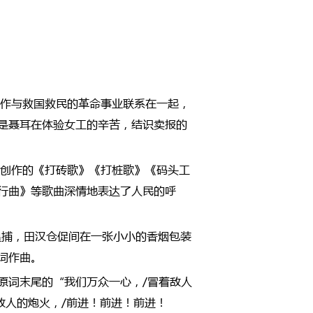
创作与救国救民的革命事业联系在一起，
是聂耳在体验女工的辛苦，结识卖报的
他创作的《打砖歌》《打桩歌》《码头工
行曲》等歌曲深情地表达了人民的呼
追捕，田汉仓促间在一张小小的香烟包装
词作曲。
原词末尾的“我们万众一心，/冒着敌人
敌人的炮火，/前进！前进！前进！