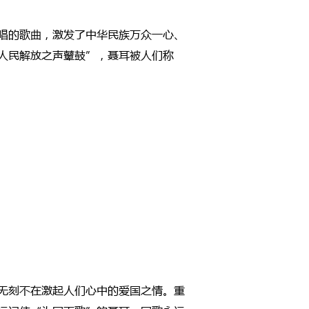
唱的歌曲，激发了中华民族万众一心、
人民解放之声鼙鼓”，聂耳被人们称
无刻不在激起人们心中的爱国之情。重