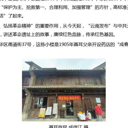
“保护为主、抢救第一、合理利用、加强管理”的方针，高标准
活”了起来。
、弘扬革命精神”的重要作用，从今天起，“云南发布”与中共
，讲述革命遗址上的故事，赓续红色血脉，传承红色基因。
区甬道街37号，这栋小楼是1905年聂耳父亲开设药店的“成春堂
聂耳故居 成信江 摄