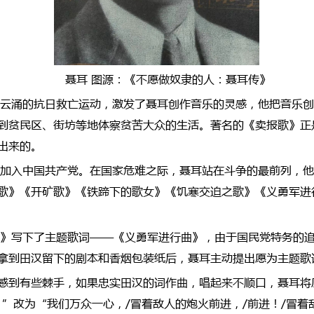
聂耳 图源：《不愿做奴隶的人：聂耳传》
风起云涌的抗日救亡运动，激发了聂耳创作音乐的灵感，他把音乐
到贫民区、街坊等地体察贫苦大众的生活。著名的《卖报歌》正
出来的。
聂耳加入中国共产党。在国家危难之际，聂耳站在斗争的最前列，
歌》《开矿歌》《铁蹄下的歌女》《饥寒交迫之歌》《义勇军进
儿女》写下了主题歌词——《义勇军进行曲》，由于国民党特务的
拿到田汉留下的剧本和香烟包装纸后，聂耳主动提出愿为主题歌
感到有些棘手，如果忠实田汉的词作曲，唱起来不顺口，聂耳将
”改为“我们万众一心，/冒着敌人的炮火前进，/前进！/冒着