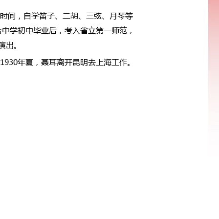
余时间，自学笛子、二胡、三弦、月琴等
联合中学初中毕业后，考入省立第一师范，
演出。
1930年夏，聂耳离开昆明去上海工作。