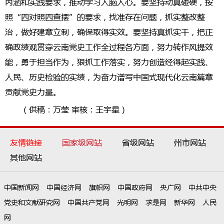
内涵和实践要求，推动学习入脑入心。要坚持动真碰硬，按
照“四对照四查摆”的要求，找准存在问题，抓实整改整
治，做好建章立制，确保取得实效。要坚持真抓实干，把正
确政绩观贯穿云南党史工作全过程各方面，努力转作风提效
能，勇于担当作为，狠抓工作落实，努力创造经得起实践、
人民、历史检验的实绩，为奋力谱写中国式现代化云南篇章
贡献党史力量。
（供稿：万莹 审核：王宇星）
友情链接
国家级网站
省级网站
州市网站
其他网站
中国新闻网
中国经济网
旗帜网
中国政府网
央广网
中共中央
党史和文献研究网
中国共产党网
光明网
求是网
新华网
人民
网